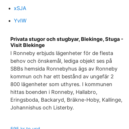
xSJA
YvIW
Privata stugor och stugbyar, Blekinge, Stuga -
Visit Blekinge
I Ronneby erbjuds lägenheter för de flesta
behov och önskemål, lediga objekt ses på
SBBs hemsida Ronnebyhus ägs av Ronneby
kommun och har ett bestånd av ungefär 2
800 lägenheter som uthyres. I kommunen
hittas boenden i Ronneby, Hallabro,
Eringsboda, Backaryd, Bräkne-Hoby, Kallinge,
Johannishus och Listerby.
595 kr to usd