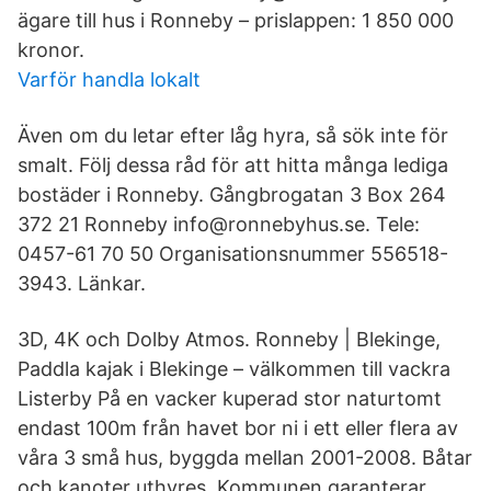
ägare till hus i Ronneby – prislappen: 1 850 000
kronor.
Varför handla lokalt
Även om du letar efter låg hyra, så sök inte för
smalt. Följ dessa råd för att hitta många lediga
bostäder i Ronneby. Gångbrogatan 3 Box 264
372 21 Ronneby info@ronnebyhus.se. Tele:
0457-61 70 50 Organisationsnummer 556518-
3943. Länkar.
3D, 4K och Dolby Atmos. Ronneby | Blekinge,
Paddla kajak i Blekinge – välkommen till vackra
Listerby På en vacker kuperad stor naturtomt
endast 100m från havet bor ni i ett eller flera av
våra 3 små hus, byggda mellan 2001-2008. Båtar
och kanoter uthyres. Kommunen garanterar