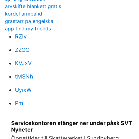
arvskifte blankett gratis
kordel armband
grastarr pa engelska
app find my friends
RZIv
ZZGC
KVJxV
tMSNh
UyixW
Pm
Servicekontoren stänger ner under påsk SVT
Nyheter
Öppettider till Skatteverket i Sundbyberg