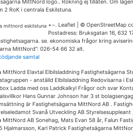
tsägarna MittNord logo.. Rökning ej tillåten. Om läge
m 2 RoK i centrala Eskilstuna.
+−. Leaflet | © OpenStreetMap co
Postadress: Bruksgatan 16, 632 17
stighetsagarna. se. ekonomiska frågor kring aviserin
arna MittNord”: 026-54 66 32 alt.
stödjande samtal
 MittNord Elavtal Elbilsladdning Fastighetsägarna S
stagruppen - anställd Elbilsladdning Redovisarna i Es
ddbox Ladda med oss Laddkalkyl Frågor och svar Kon
alsvillkor Hans Gunnar Johnson har 3 st bolagsenga
sättning är Fastighetsägarna MittNord AB . Fastig
elseledamot Svanå Utveckling AB Styrelsesuppleant ,
a MittNord AB Sonehag, Mats Evan 58 år, Falun Fast
 Hjalmarsson, Karl Patrick Fastighetsägarna MittNo