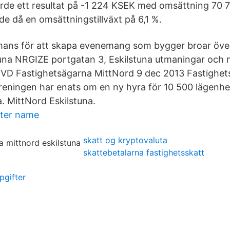
orde ett resultat på -1 224 KSEK med omsättning 70
de då en omsättningstillväxt på 6,1 %.
mmans för att skapa evenemang som bygger broar över
una NRGIZE portgatan 3, Eskilstuna utmaningar och m
 VD Fastighetsägarna MittNord 9 dec 2013 Fastighet
eningen har enats om en ny hyra för 10 500 lägenhete
. MittNord Eskilstuna.
ter name
skatt og kryptovaluta
skattebetalarna fastighetsskatt
pgifter