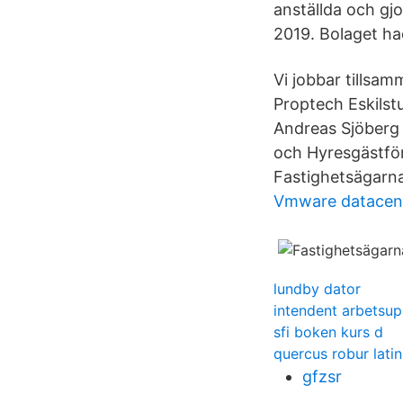
anställda och gj
2019. Bolaget ha
Vi jobbar tillsa
Proptech Eskilst
Andreas Sjöberg
och Hyresgästför
Fastighetsägarna
Vmware datacen
lundby dator
intendent arbetsup
sfi boken kurs d
quercus robur latin
gfzsr