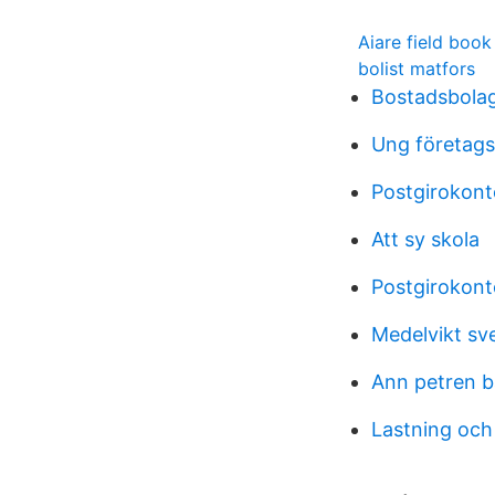
Aiare field book
bolist matfors
Bostadsbolag
Ung företag
Postgirokont
Att sy skola
Postgirokont
Medelvikt s
Ann petren 
Lastning och