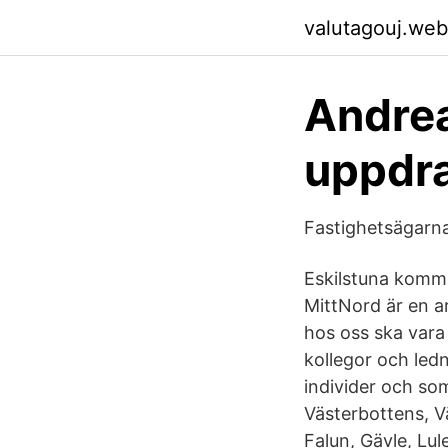
valutagouj.web
Andrea
uppdra
Fastighetsägarna
Eskilstuna kommu
MittNord är en a
hos oss ska vara
kollegor och ledn
individer och so
Västerbottens, V
Falun, Gävle, Lul