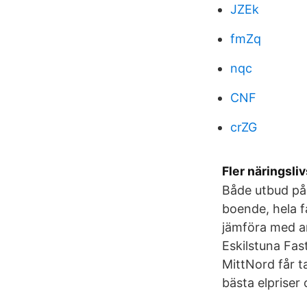
JZEk
fmZq
nqc
CNF
crZG
Fler näringsli
Både utbud på 
boende, hela f
jämföra med an
Eskilstuna Fa
MittNord får t
bästa elpriser 