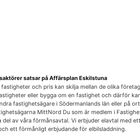
vsaktörer satsar på Affärsplan Eskilstuna
fastigheter och pris kan skilja mellan de olika föret
astigheter eller bygga om en fastighet och därför kan
dra fastighetsägare i Södermanlands län eller på ort
stighetsägarna MittNord Du som är medlem i Fastigh
a del av våra förmånsavtal. Vi erbjuder elavtal med et
och ett förmånligt erbjudande för elbilsladdning.