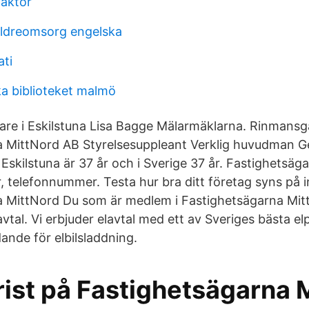
daktor
ldreomsorg engelska
ti
a biblioteket malmö
gare i Eskilstuna Lisa Bagge Mälarmäklarna. Rinmans
a MittNord AB Styrelsesuppleant Verklig huvudman G
 i Eskilstuna är 37 år och i Sverige 37 år. Fastighetsäg
, telefonnummer. Testa hur bra ditt företag syns på i
 MittNord Du som är medlem i Fastighetsägarna Mitt
tal. Vi erbjuder elavtal med ett av Sveriges bästa elp
ande för elbilsladdning.
rist på Fastighetsägarna 