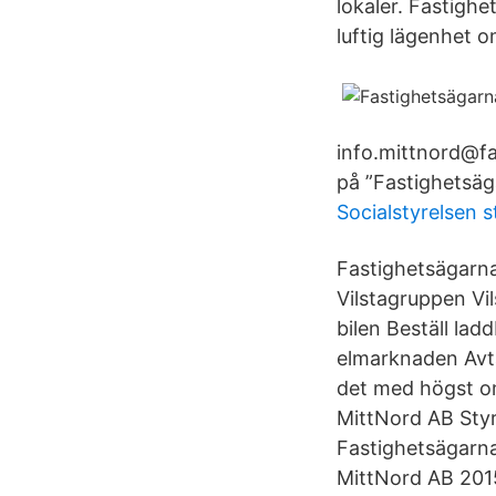
lokaler. Fastighe
luftig lägenhet o
info.mittnord@fa
på ”Fastighetsäg
Socialstyrelsen 
Fastighetsägarna
Vilstagruppen Vil
bilen Beställ la
elmarknaden Avt
det med högst om
MittNord AB Styr
Fastighetsägarn
MittNord AB 2015