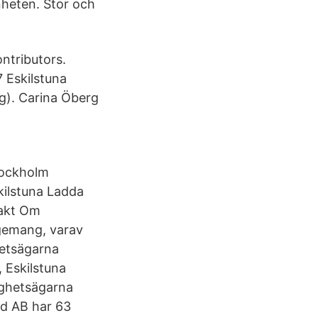
nheten. Stor och
ntributors.
 Eskilstuna
g). Carina Öberg
tockholm
kilstuna Ladda
takt Om
gemang, varav
hetsägarna
 Eskilstuna
ighetsägarna
rd AB har 63