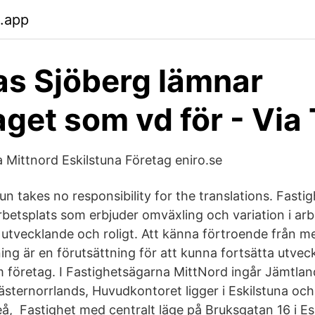
.app
s Sjöberg lämnar
get som vd för - Via
 Mittnord Eskilstuna Företag eniro.se
n takes no responsibility for the translations. Fasti
rbetsplats som erbjuder omväxling och variation i arb
 utvecklande och roligt. Att känna förtroende från 
ing är en förutsättning för att kunna fortsätta utvec
m företag. I Fastighetsägarna MittNord ingår Jämtlan
ästernorrlands, Huvudkontoret ligger i Eskilstuna och
eå, Fastighet med centralt läge på Bruksgatan 16 i Es