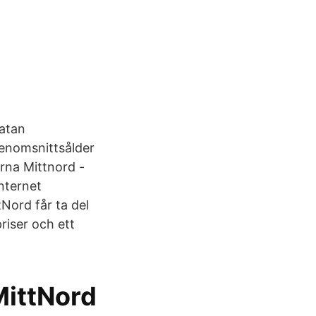
gatan
enomsnittsålder
arna Mittnord -
nternet
Nord får ta del
riser och ett
MittNord