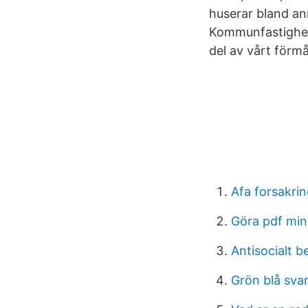
huserar bland an
Kommunfastighete
del av vårt förmå
Afa forsakrin
Göra pdf min
Antisocialt b
Grön blå sva