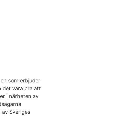
agen som erbjuder
 det vara bra att
er i närheten av
etsägarna
t av Sveriges