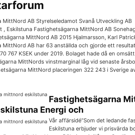
ltarforum
a MittNord AB Styrelseledamot Svanå Utveckling AB
t , Eskilstuna Fastighetsägarna MittNord AB Soneha
hetsägarna MittNord AB 2015 Hjalmarsson, Karl Patric
 MittNord AB har 63 anställda och gjorde ett resulta
0 767 KSEK under 2019. Bolaget hade då en omsättn
sägarna MittNords vinstmarginal låg vid senaste årsbo
ghetsägarna MittNord placeringen 322 243 i Sverige a
Fastighetsägarna Mi
skilstuna Energi och
Vår affärsidé”Som det ledande fas
Eskilstuna erbjuder vi prisvärda 