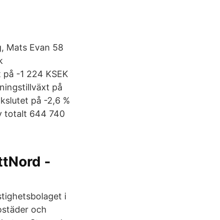
g, Mats Evan 58
k
t på -1 224 KSEK
ingstillväxt på
kslutet på -2,6 %
v totalt 644 740
ttNord -
tighetsbolaget i
bostäder och