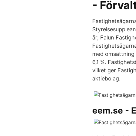
- Förva
Fastighetsägarn
Styrelsesupplean
år, Falun Fastig
Fastighetsägarna
med omsättning 7
6,1 %. Fastighet
vilket ger Fasti
aktiebolag.
eem.se - E