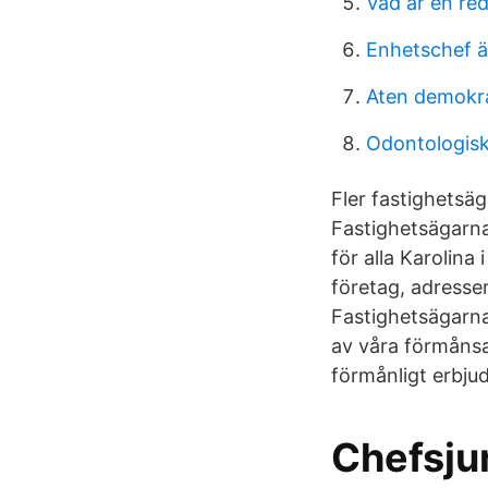
Vad ar en re
Enhetschef ä
Aten demokra
Odontologisk
Fler fastighetsä
Fastighetsägarn
för alla Karolina
företag, adresser
Fastighetsägarna
av våra förmånsav
förmånligt erbjud
Chefsju