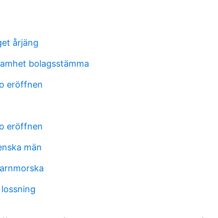
et årjäng
samhet bolagsstämma
o eröffnen
o eröffnen
venska män
barnmorska
 lossning