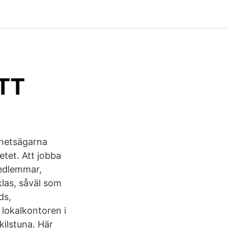
 TT
ghetsägarna
etet. Att jobba
medlemmar,
klas, såväl som
ds,
 lokalkontoren i
kilstuna. Här